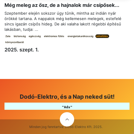
Még meleg az ősz, de a hajnalok már csípősek...
Szeptember elején sokszor úgy tűnik, mintha az indián nyár
örökké tartana. A nappalok még kellemesen melegek, estefelé
sincs igazán csípős hideg. De aki valaha lakott régebbi építésű
lakásban, tudja: ...
Zala
biztonság
egészség
elektromos fűtés
energiatakarékosság
infrafűtés
környezetbarát
2025. szept. 1.
Dodó-Elektro, és a Nap neked süt!
"Ads"
Minden jog fenntartva: Dodó-Elektro Kft. 2025.