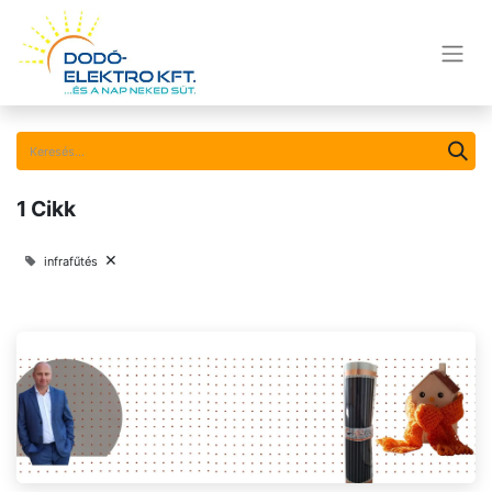
1 Cikk
×
infrafűtés